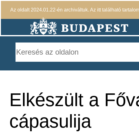
Az oldalt 2024.01.22-én archiváltuk. Az itt található tartalo
Elkészült a Fővá
cápasulija