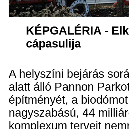
KÉPGALÉRIA - Elkés
cápasulija
A helyszíni bejárás sor
alatt álló Pannon Parko
építményét, a biodómot 
nagyszabású, 44 milliár
komplexum terveit nemr