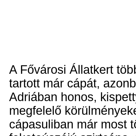
A Fővárosi Állatkert töb
tartott már cápát, azo
Adriában honos, kispe
megfelelő körülményeket
cápasuliban már most tö