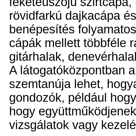
feketeúszójú szirtcápa
rövidfarkú dajkacápa és
benépesítés folyamatos
cápák mellett többféle r
gitárhalak, denevérhala
A látogatóközpontban a
szemtanúja lehet, hogya
gondozók, például hogya
hogy együttműködjenek
vizsgálatok vagy kezel