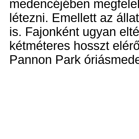
medencéjében megfelel
létezni. Emellett az áll
is. Fajonként ugyan elt
kétméteres hosszt elérő
Pannon Park óriásmede