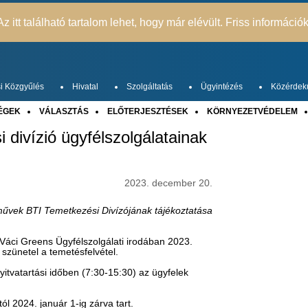
z itt található tartalom lehet, hogy már elévült. Friss információ
i Közgyűlés
Hivatal
Szolgáltatás
Ügyintézés
Közérdek
ÉGEK
VÁLASZTÁS
ELŐTERJESZTÉSEK
KÖRNYEZETVÉDELEM
 divízió ügyfélszolgálatainak
2023. december 20.
űvek BTI Temetkezési Divízójának tájékoztatása
a Váci Greens Ügyfélszolgálati irodában 2023.
szünetel a temetésfelvétel.
itvatartási időben (7:30-15:30) az ügyfelek
l 2024. január 1-ig zárva tart.