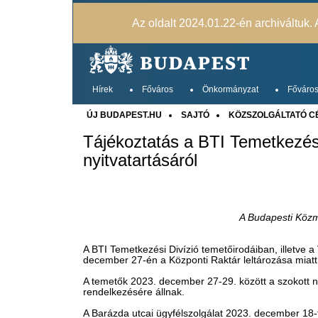
Az oldalt 2024.01.22-én archiváltuk. A
Hírek
Főváros
Önkormányzat
Főváros
ÚJ BUDAPEST.HU
SAJTÓ
KÖZSZOLGÁLTATÓ C
Tájékoztatás a BTI Temetkezési
nyitvatartásáról
A Budapesti Közm
A ​BTI Temetkezési Divízió temetőirodáiban, illetve 
december 27-én a Központi Raktár leltározása miatt 
A temetők 2023. december 27-29. között a szokott ny
rendelkezésére állnak.
A Barázda utcai ügyfélszolgálat 2023. december 18-tó