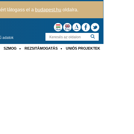
kért látogass el a
budapest.hu
oldalra.
ű adatok
SZMOG
REZSITÁMOGATÁS
UNIÓS PROJEKTEK