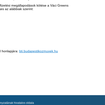
etfizetési megállapodások kötése a Váci Greens
es az alábbiak szerint:
TI honlapjára:
bti.budapestikozmuvek.hu​
yzatának hivatalos oldala