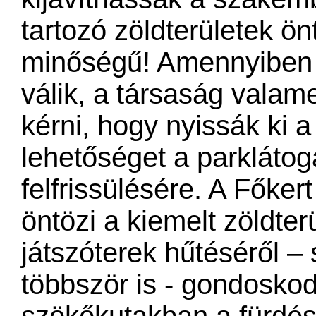
tartozó zöldterületek ön
minőségű! Amennyiben 
válik, a társaság vala
kérni, hogy nyissák ki a
lehetőséget a parklátog
felfrissülésére. A Főker
öntözi a kiemelt zöldter
játszóterek hűtéséről 
többször is - gondoskodi