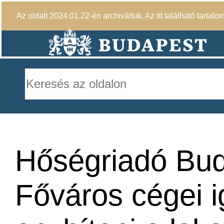
Az oldalt 2024.01.22-én archiváltuk. Az itt található tartalo
Hőségriadó Bud
Főváros cégei 