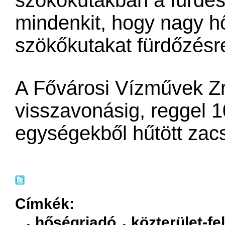
szökőkutakban a fürdés 
mindenkit, hogy nagy h
szökőkutakat fürdőzésr
A Fővárosi Vízművek Zrt
visszavonásig, reggel 1
egységekből hűtött zacs
Címkék:
hőségriadó
közterület-fe