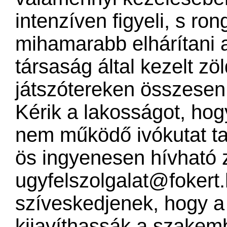
intenzíven figyeli, s ro
mihamarabb elhárítani 
társaság által kezelt zöl
játszótereken összesen 
Kérik a lakosságot, ho
nem működő ivókutat ta
ös ingyenesen hívható 
ugyfelszolgalat@fokert
szíveskedjenek, hogy a
kijavíthassák a szakem