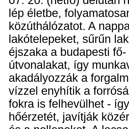
07. 20. (hétfő) délután 
lép életbe, folyamatosa
közúthálózatot. A napp
lakótelepeket, sűrűn lak
éjszaka a budapesti fő-
útvonalakat, így munk
akadályozzák a forgalma
vízzel enyhítik a forrós
fokra is felhevülhet - í
hőérzetét, javítják közér