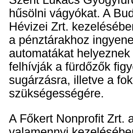
hűsölni vágyókat. A Bu
Hévizei Zrt. kezelésébe
a pénztárakhoz ingyen
automatákat helyeznek 
felhívják a fürdőzők fi
sugárzásra, illetve a fo
szükségességére.
A Főkert Nonprofit Zrt. 
valamennyi kezelésébe