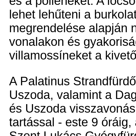
és a polleneket. A locso
lehet lehűteni a burkola
megrendelése alapján 
vonalakon és gyakoriság
villamossíneket a kive
A Palatinus Strandfürdő
Uszoda, valamint a Dag
és Uszoda visszavonási
tartással - este 9 órái
Szent Lukács Gyógyfürdő