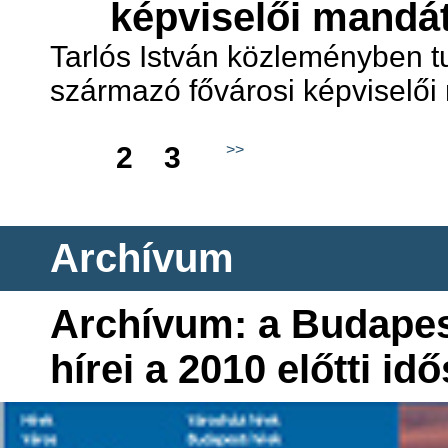
képviselői mandá
Tarlós István közleményben tu
származó fővárosi képviselői
1
2
3
>>
Archívum
Archívum: a Budapest
hírei a 2010 előtti id