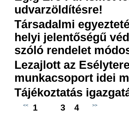
udvarzöldítésre!
Társadalmi egyeztet
helyi jelentőségű véd
szóló rendelet módos
Lezajlott az Esélyte
munkacsoport idei m
Tájékoztatás igazgat
<<
1
2
3
4
>>