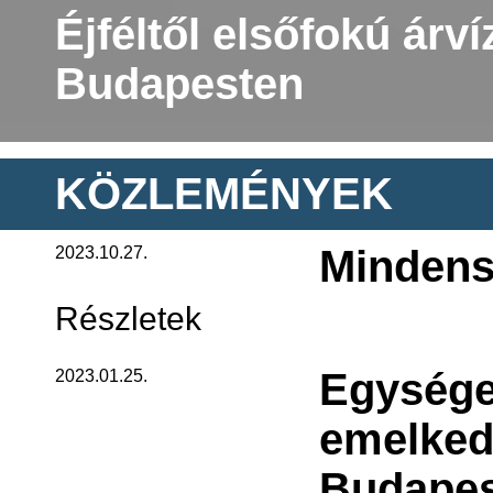
Éjféltől elsőfokú árv
Budapesten
KÖZLEMÉNYEK
Mindensz
2023.10.27.
Részletek
Egységes
2023.01.25.
emelkedh
Budape