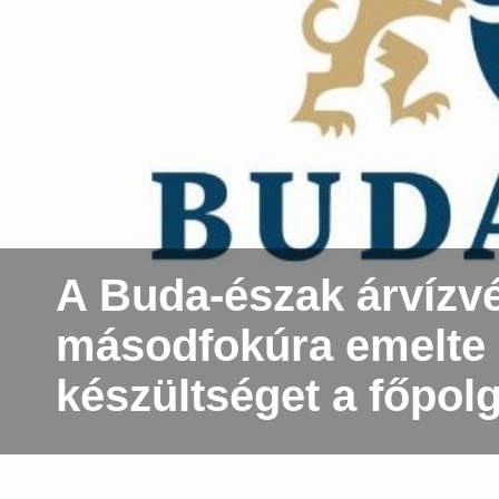
A Buda-észak árvízv
másodfokúra emelte 
készültséget a főpol