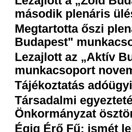
Lezajlott a „Zöld Bu
második plenáris ülé
Megtartotta őszi plená
Budapest" munkacso
Lezajlott az „Aktív B
munkacsoport novem
Tájékoztatás adóügyi
Társadalmi egyezteté
Önkormányzat ösztön
Égig Érő Fű: ismét le