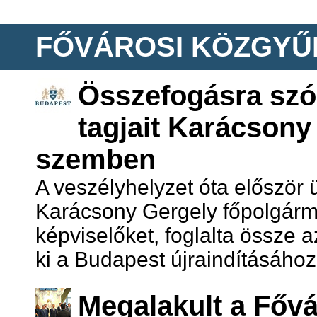
FŐVÁROSI KÖZGYŰL
Összefogásra szól
tagjait Karácsony
szemben
A veszélyhelyzet óta először 
Karácsony Gergely főpolgárm
képviselőket, foglalta össze 
ki a Budapest újraindításáho
Megalakult a Főv