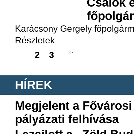
Csalók é
főpolgá
Karácsony Gergely főpolgárm
Részletek
1
2
3
>>
HÍREK
Megjelent a Fővárosi 
pályázati felhívása