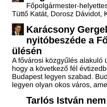
Főpolgármester-helyettes
Tüttő Katát, Dorosz Dávidot, 
Karácsony Gergel
nyitóbeszéde a Fő
ülésén
A fővárosi közgyűlés alakuló ül
hogy a következő fél évtized
Budapest legyen szabad. Bud
legyen olyan okos város, ame
Tarlós István nem 