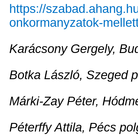
https://szabad.ahang.hu/
onkormanyzatok-mellet
Karácsony Gergely, Bu
Botka László, Szeged 
Márki-Zay Péter, Hódm
Péterffy Attila, Pécs p