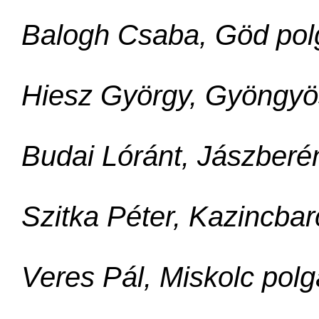
Balogh Csaba, Göd pol
Hiesz György, Gyöngyö
Budai Lóránt, Jászberé
Szitka Péter, Kazincba
Veres Pál, Miskolc pol