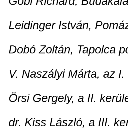
Göbl Richárd, Budakal
Leidinger István, Pomá
Dobó Zoltán, Tapolca p
V. Naszályi Márta, az I.
Örsi Gergely, a II. kerü
dr. Kiss László, a III. k