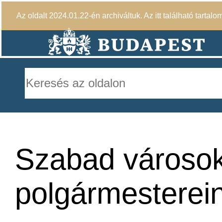
Az oldalt 2024.01.22-én archiváltuk. Az itt található tartalo
Szabad városo
polgármesterein