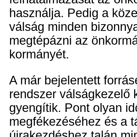
használja. Pedig a köze
válság minden bizonnya
megtépázni az önkormán
kormányét.
A már bejelentett forr
rendszer válságkezelő 
gyengítik. Pont olyan i
megfékezéséhez és a t
újrakezdéshez talán mi