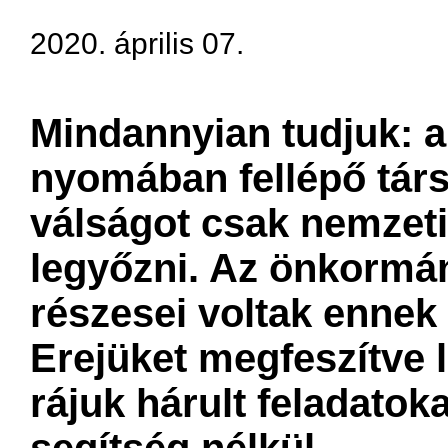
2020. április 07.
Mindannyian tudjuk: a
nyomában fellépő tár
válságot csak nemzeti
legyőzni. Az önkormá
részesei voltak ennek
Erejüket megfeszítve 
rájuk hárult feladatok
segítség nélkül.