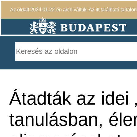
Az oldalt 2024.01.22-én archiváltuk. Az itt található tartalo
Átadták az idei 
tanulásban, éle