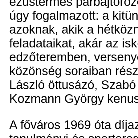
ezüstérmes párbajtőrö
úgy fogalmazott: a kitün
azoknak, akik a hétköz
feladataikat, akár az is
edzőteremben, versenye
közönség soraiban részt
László öttusázó, Szabó
Kozmann György kenus
A főváros 1969 óta díja