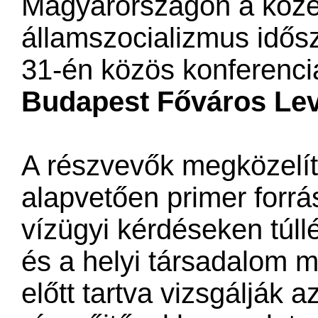
Magyarországon a közé
államszocializmus idős
31-én közös konferenci
Budapest Főváros Lev
A részvevők megközelí
alapvetően primer forrá
vízügyi kérdéseken túl
és a helyi társadalom 
előtt tartva vizsgálják a