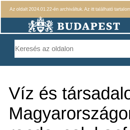
Az oldalt 2024.01.22-én archiváltuk. Az itt található tartalo
Víz és társada
Magyarországo