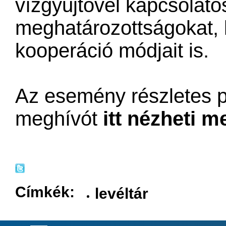
vízgyűjtővel kapcsolatos
meghatározottságokat, k
kooperáció módjait is.
Az esemény részletes p
meghívót
itt nézheti m
Címkék:
levéltár