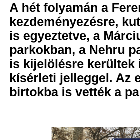
A hét folyamán a Fer
kezdeményezésre, kut
is egyeztetve, a Márci
parkokban, a Neh​ru p
is kijelölésre kerültek 
kísérleti jelleggel. A
birtokba is vették a pa