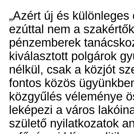
„Azért új és különleges
ezúttal nem a szakértők,
pénzemberek tanácskoz
kiválasztott polgárok g
nélkül, csak a közjót sz
fontos közös ügyünkben
közgyűlés véleménye ös
leképezi a város lakóina
születő nyilatkozatok a