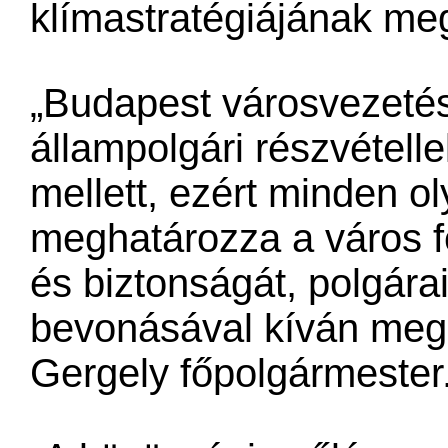
klímastratégiájának me
„Budapest városvezetés
állampolgári részvétell
mellett, ezért minden o
meghatározza a város fe
és biztonságát, polgár
bevonásával kíván meg
Gergely főpolgármester