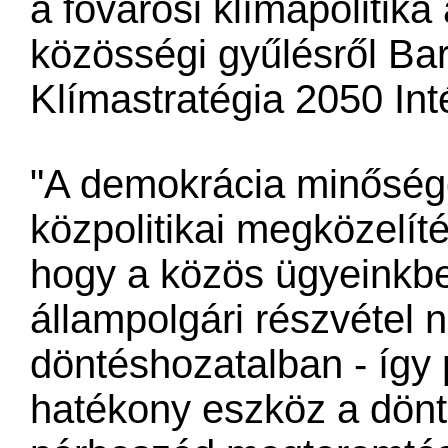
a fővárosi klímapolitika
közösségi gyűlésről Bar
Klímastratégia 2050 Int
"A demokrácia minőségé
közpolitikai megközelíté
hogy a közös ügyeinkb
állampolgári részvétel n
döntéshozatalban - így 
hatékony eszköz a dönt