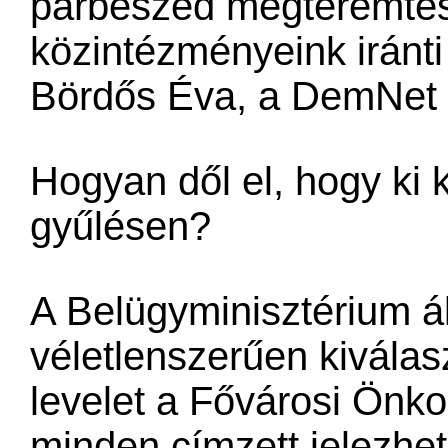
párbeszéd megteremtés
közintézményeink iránti
Bördős Éva, a DemNet 
Hogyan dől el, hogy ki k
gyűlésen?
A Belügyminisztérium ál
véletlenszerűen kiválas
levelet a Fővárosi Önko
minden címzett jelezhet