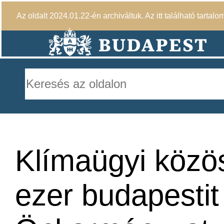
Az oldalt 2024.01.22-én archiváltuk. Az itt található tartalo
Klímaügyi közös
ezer budapestit