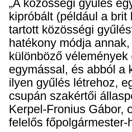
„A közösségi gyűlés eg
kipróbált (például a br
tartott közösségi gyűlés
hatékony módja annak, 
különböző vélemények é
egymással, és abból a ko
ilyen gyűlés létrehoz, 
csupán szakértői állasp
Kerpel-Fronius Gábor, o
felelős főpolgármester-h