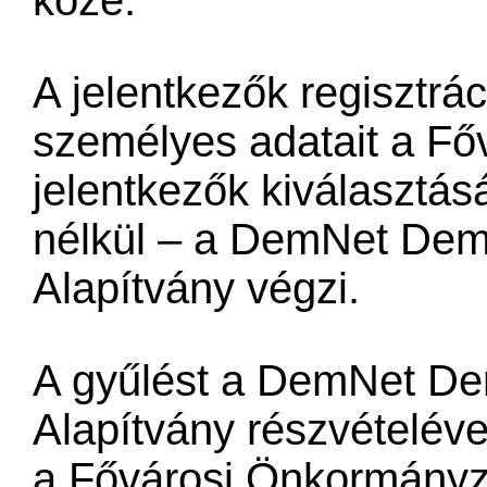
A jelentkezők regisztrá
személyes adatait a Fő
jelentkezők kiválasztá
nélkül – a DemNet Demo
Alapítvány végzi.
A gyűlést a DemNet Dem
Alapítvány részvételével
a Fővárosi Önkormányz