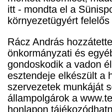
itt - mondta el a Sünisp
környezetügyért felelős 
Rácz András hozzátette
önkormányzati és egyé
gondoskodik a vadon élő
esztendeje elkészült a
szervezetek munkáját se
állampolgárok a
www.te
honlapon tájékozódhatna