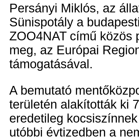
Persányi Miklós, az álla
Sünispotály a budapesti
ZOO4NAT című közös pro
meg, az Európai Regioná
támogatásával.
A bemutató mentőközpo
területén alakították ki 
eredetileg kocsiszínnek
utóbbi évtizedben a nem