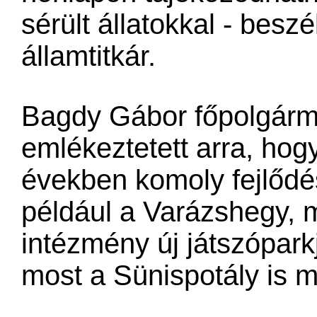
sérült állatokkal - beszé
államtitkár.
Bagdy Gábor főpolgárme
emlékeztetett arra, hogy
években komoly fejlődé
például a Varázshegy, 
intézmény új játszópark
most a Sünispotály is m