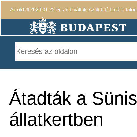
Az oldalt 2024.01.22-én archiváltuk. Az itt található tartalo
Átadták a Sünis
állatkertben