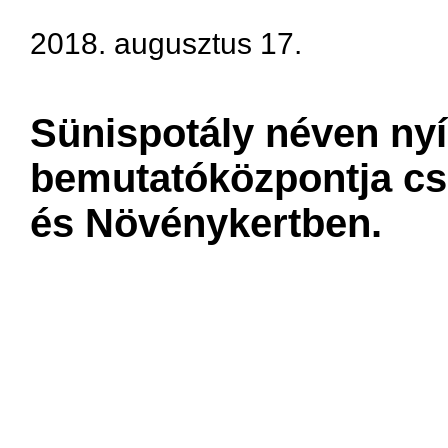
2018. augusztus 17.
​Sünispotály néven nyí
bemutatóközpontja csü
és Növénykertben.