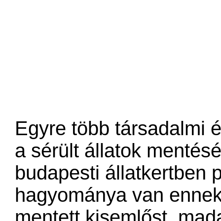
Egyre több társadalmi és
a sérült állatok mentés
budapesti állatkertben 
hagyománya van ennek:
mentett kisemlőst, mada