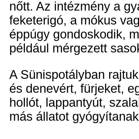
nőtt. Az intézmény a gya
feketerigó, a mókus vag
éppúgy gondoskodik, mint
például mérgezett sasok
A Sünispotályban rajtuk 
és denevért, fürjeket, e
hollót, lappantyút, szal
más állatot gyógyítanak