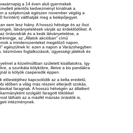
 vasárnapig a 14 éven aluli gyermekek
Emellett jelentős kedvezményt kínálnak a
ében a szépkorúak egészen november végéig a
 forintért) válthatják meg a belépőjegyet.
n sem lesz hiány. A hosszú hétvége és az őszi
ingek, látványetetések várják az érdeklődőket. A
z óriásvidrák és a keák látványetetése, a
tréningje, az „Állatok akcióban" című
gramok a mindenszenteket megelőző napon,
al" egészülnek ki: ezen a napon a Varázshegyben
s, kézműves foglalkozások, ügyességi játékok és
igyelmet a közelmúltban született kisállatokra, így
re, a szurikáta kölykökre, illetve a kis pandákra
jnál is kölyök cseperedik éppen.
 előestéjéhez kapcsolódik az a kelta eredetű,
bi időben a világ más részein elterjedt szokás,
pásokat faragnak. A hosszú hétvégén az állatkert
 takarmányként szolgáló faragott tökökkel
most látható az a másfél mázsás óriástök is,
igeti intézménynek.