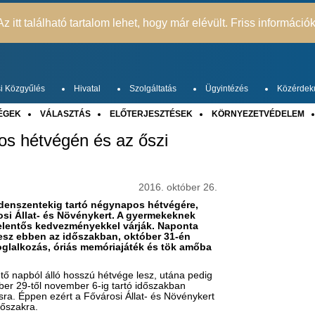
z itt található tartalom lehet, hogy már elévült. Friss információ
i Közgyűlés
Hivatal
Szolgáltatás
Ügyintézés
Közérdek
ÉGEK
VÁLASZTÁS
ELŐTERJESZTÉSEK
KÖRNYEZETVÉDELEM
os hétvégén és az őszi
2016. október 26.
denszentekig tartó négynapos hétvégére,
rosi Állat- és Növénykert. A gyermekeknek
 jelentős kedvezményekkel várják. Naponta
 lesz ebben az időszakban, október 31-én
oglalkozás, óriás memóriajáték és tök amőba
ő napból álló hosszú hétvége lesz, utána pedig
óber 29-től november 6-ig tartó időszakban
ásra. Éppen ezért a Fővárosi Állat- és Növénykert
őszakra.