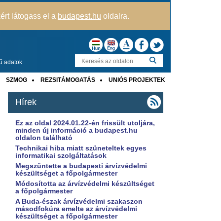
kért látogass el a
budapest.hu
oldalra.
ű adatok
SZMOG
REZSITÁMOGATÁS
UNIÓS PROJEKTEK
Hírek
Ez az oldal 2024.01.22-én frissült utoljára,
minden új információ a budapest.hu
oldalon található
Technikai hiba miatt szüneteltek egyes
informatikai szolgáltatások
Megszüntette a budapesti árvízvédelmi
készültséget a főpolgármester
Módosította az árvízvédelmi készültséget
a főpolgármester
A Buda-észak árvízvédelmi szakaszon
másodfokúra emelte az árvízvédelmi
készültséget a főpolgármester