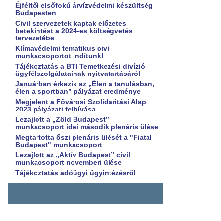
Éjféltől elsőfokú árvízvédelmi készültség
Budapesten
Civil szervezetek kaptak előzetes
betekintést a 2024-es költségvetés
tervezetébe
Klímavédelmi tematikus civil
munkacsoportot indítunk!
Tájékoztatás a BTI Temetkezési divízió
ügyfélszolgálatainak nyitvatartásáról
Januárban érkezik az „Élen a tanulásban,
élen a sportban” pályázat eredménye
Megjelent a Fővárosi Szolidaritási Alap
2023 pályázati felhívása
Lezajlott a „Zöld Budapest”
munkacsoport idei második plenáris ülése
Megtartotta őszi plenáris ülését a "Fiatal
Budapest" munkacsoport
Lezajlott az „Aktív Budapest” civil
munkacsoport novemberi ülése
Tájékoztatás adóügyi ügyintézésről