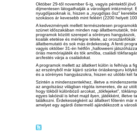
Október 29-től november 6-ig, vagyis péntektől jövő
díjmentesen látogathatják a városligeti intézményt. 
nyugdíjasoknak is, hiszen a „nyugdíjas ősz" keret
szokásos ár kevesebb mint feléért (2200 helyett 1000
A kedvezmények mellett természetesen programokba
szünet időszakában minden nap állatbemutatók, trén
programok között szerepel a sörényes hangyászok, a
koalák etetése és mérlegre tétele, az oroszlánfókák 
állatbemutató és sok más érdekesség. A fenti pro
vagyis október 31-én hétfőn „halloweeni játszóházz
óriás memóriajáték és tök amőba, családi tökfaragá
arcfestés várja a családokat.
A programok mellett az állatkert külön is felhívja a f
az erszényből már kijáró szürke óriáskenguru kölykök
és a sörényes hangyászokra, hiszen ez utóbbi két fa
Szintén a mindenszentekhez, illetve a mindenszentek
az angolszász világban régóta ismeretes, de az utób
hogy tökből különböző arcokat, „tökfejeket", töklám
egyes lakóinál is lehet majd ilyen, játékként, illetve
találkozni. Érdekességként az állatkert főterén már 
amelyet egy agárdi őstermelő ajándékozott a városl