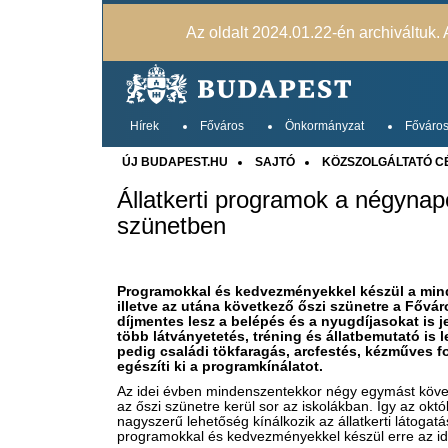
Az oldalt 2024.01.22-én archiváltuk. A
Hírek
Főváros
Önkormányzat
Főváros
ÚJ BUDAPEST.HU
SAJTÓ
KÖZSZOLGÁLTATÓ C
Állatkerti programok a négynap
szünetben
Programokkal és kedvezményekkel készül a min
illetve az utána következő őszi szünetre a Fővá
díjmentes lesz a belépés és a nyugdíjasokat is
több látványetetés, tréning és állatbemutató is
pedig családi tökfaragás, arcfestés, kézműves f
egészíti ki a programkínálatot.
Az idei évben mindenszentekkor négy egymást követ
az őszi szünetre kerül sor az iskolákban. Így az okt
nagyszerű lehetőség kínálkozik az állatkerti látogat
programokkal és kedvezményekkel készül erre az id