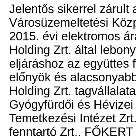
Jelentős sikerrel zárul
Városüzemeltetési Közpo
2015. évi elektromos 
Holding Zrt. által lebon
eljáráshoz az együttes 
előnyök és alacsonyab
Holding Zrt. tagvállala
Gyógyfürdői és Hévizei 
Temetkezési Intézet Zrt
fenntartó Zrt., FŐKERT 