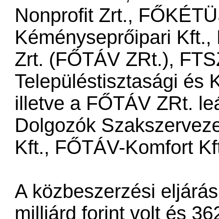
Nonprofit Zrt., FŐKÉT
Kéményseprőipari Kft.,
Zrt. (FŐTÁV ZRt.), FTS
Településtisztasági és 
illetve a FŐTÁV ZRt. l
Dolgozók Szakszervezet
Kft., FŐTÁV-Komfort Kft
A közbeszerzési eljárás
milliárd forint volt és 3