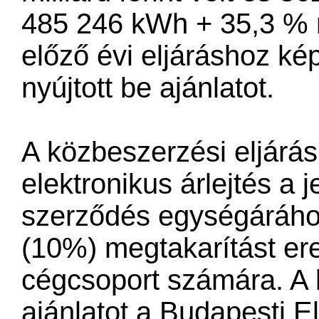
485 246 kWh + 35,3 % 
előző évi eljáráshoz ké
nyújtott be ajánlatot.
A közbeszerzési eljárás
elektronikus árlejtés a 
szerződés egységárához 
(10%) megtakarítást e
cégcsoport számára. A
ajánlatot a Budapesti E