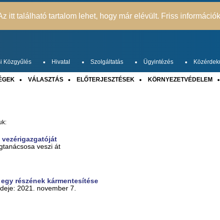
z itt található tartalom lehet, hogy már elévült. Friss információ
i Közgyűlés
Hivatal
Szolgáltatás
Ügyintézés
Közérdek
ÉGEK
VÁLASZTÁS
ELŐTERJESZTÉSEK
KÖRNYEZETVÉDELEM
uk:
 vezérigazgatóját
gtanácsosa veszi át
 egy részének kármentesítése
rideje: 2021. november 7.