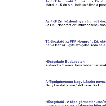
Az FKF Nonprofit Zrt. március 15-i 
Március 15-én a hulladékszállítás a pénte
Az FKF Zrt. közleménye a hulladékkez
Az FKF Nonprofit Zrt. működésének fin
Tájékoztató az FKF Nonprofit Zrt. ok
Zárva lesz az ügyfélszolgálati iroda és 
Hőségriadó Budapesten
A strandok 1 órával hosszabban tartanak
A főpolgármester Nagy Lászlót nevezt
Nagy Lászlót január 1-től nevezték ki
Hőségriadó - A főpolgármester utasí
hogy enyhítsenek a lakosság hőérze