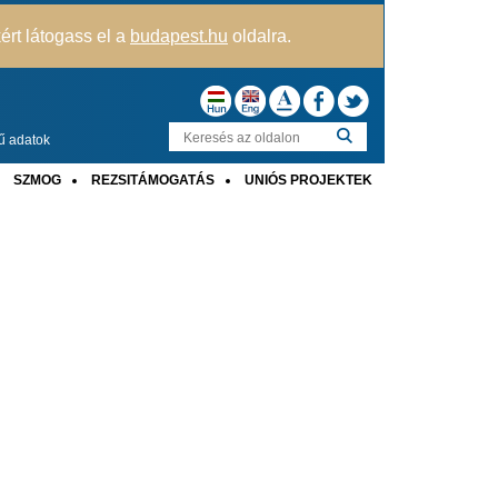
kért látogass el a
budapest.hu
oldalra.
ű adatok
SZMOG
REZSITÁMOGATÁS
UNIÓS PROJEKTEK