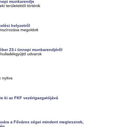
ünnepi munkarendje
ki területektől történik
elési helyzetről
anszírozása megoldott
tóber 23-i ünnepi munkarendjéről
a hulladékgyűjtő udvarok
 nyitva
e ki az FKF vezérigazgatójává
tására a Főváros cégei mindent megtesznek,
tén