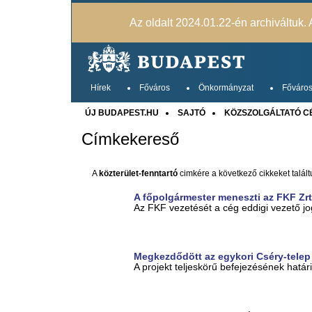
Az oldalt 2024.01.22-én archiváltuk. A
Hírek
Főváros
Önkormányzat
Főváros
ÚJ BUDAPEST.HU
SAJTÓ
KÖZSZOLGÁLTATÓ C
Címkekereső
A
közterület-fenntartó
cimkére a következő cikkeket talált
A főpolgármester meneszti az FKF Zrt
Az FKF vezetését a cég eddigi vezető jo
Megkezdődött az egykori Cséry-telep
A projekt teljeskörű befejezésének hatá