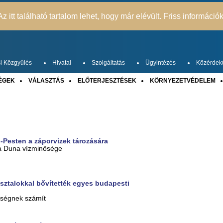
z itt található tartalom lehet, hogy már elévült. Friss információ
i Közgyűlés
Hivatal
Szolgáltatás
Ügyintézés
Közérdek
ÉGEK
VÁLASZTÁS
ELŐTERJESZTÉSEK
KÖRNYEZETVÉDELEM
-Pesten a záporvizek tározására
 a Duna vízminősége
sztalokkal bővítették egyes budapesti
ltségnek számít