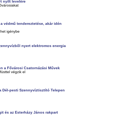
 nyílt levelére
fővárosiakat
t a védmű tendereztetése, akár idén
ehet igénybe
zennyvízből nyert elektromos energia
llen a Fővárosi Csatornázási Művek
üsttel végzik el
a Dél-pesti Szennyvíztisztító Telepen
it és az Esterházy János rakpart