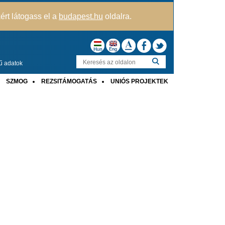
kért látogass el a
budapest.hu
oldalra.
ű adatok
SZMOG
REZSITÁMOGATÁS
UNIÓS PROJEKTEK