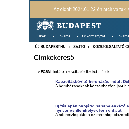
Az oldalt 2024.01.22-én archiváltuk. A
Hírek
Főváros
Önkormányzat
Főváros
ÚJ BUDAPEST.HU
SAJTÓ
KÖZSZOLGÁLTATÓ C
Címkekereső
A
FCSM
cimkére a következő cikkeket találtuk:
Kapacitásbővítő beruházás indult Dél
A beruházásoknak köszönhetően javult
Újítás apák napjára: babapelenkázó a
nyilvános illemhelyek férfi oldalát
A női részlegekben ez már alapfelszere