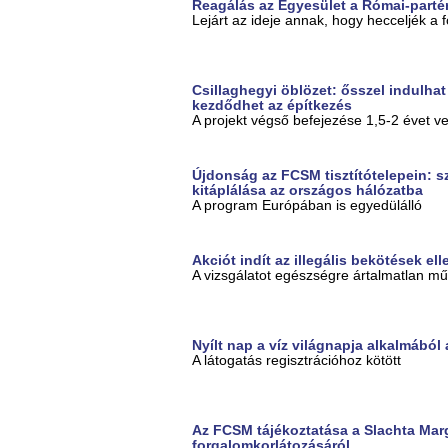
Reagálás az Egyesület a Római-partért
Lejárt az ideje annak, hogy hecceljék a 
Csillaghegyi öblözet: ősszel indulha
kezdődhet az építkezés
A projekt végső befejezése 1,5-2 évet v
Újdonság az FCSM tisztítótelepein: s
kitáplálása az országos hálózatba
A program Európában is egyedülálló
Akciót indít az illegális bekötések e
A vizsgálatot egészségre ártalmatlan műf
Nyílt nap a víz világnapja alkalmából 
A látogatás regisztrációhoz kötött
Az FCSM tájékoztatása a Slachta Marg
forgalomkorlátozásáról