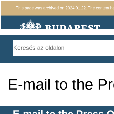
This page was archived on 2024.01.22. The content here
E-mail to the Pr
E-mail to the Press O