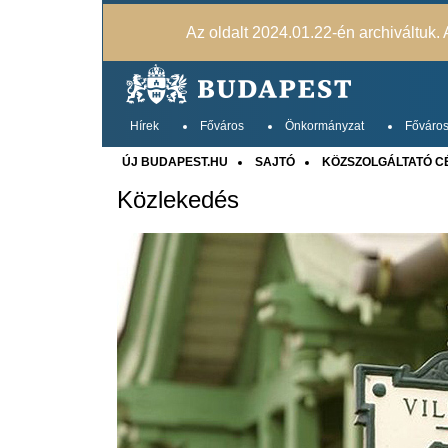
Az oldalt 2024.01.22-én archiváltuk. A
Hírek
Főváros
Önkormányzat
Főváros
ÚJ BUDAPEST.HU
SAJTÓ
KÖZSZOLGÁLTATÓ C
Közlekedés