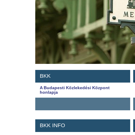
BKK
A Budapesti Közlekedési Központ
honlapja
BKK INFO