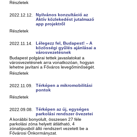
Részletek
Nyilvános konzultáció az
2022.12.12.
Aktív közlekedést jutalmazó
app projektről
Részletek
Lélegezz fel, Budapest! – A
2022.11.14.
közösségi gyűlés ajánlásai a
városvezetésnek
Budapest polgárai tettek javaslatokat a
városvezetésnek arra vonatkozóan, hogyan
lehetne javítani a Főváros levegőminőségét.
Részletek
Térképen a mikromobilitási
2022.11.09.
pontok
Részletek
Térképen az új, egységes
2022.09.08.
parkolási rendszer övezetei
A korábbi bonyolult, összesen 27 féle
parkolási zóna helyett átlátható, 4
zónatípusból álló rendszert vezetett be a
Fővárosi Önkormányzat.