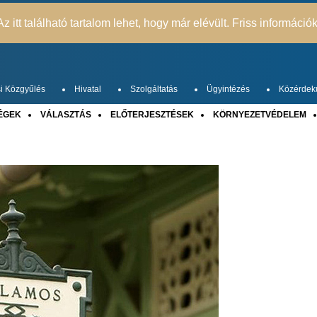
z itt található tartalom lehet, hogy már elévült. Friss információ
i Közgyűlés
Hivatal
Szolgáltatás
Ügyintézés
Közérdek
ÉGEK
VÁLASZTÁS
ELŐTERJESZTÉSEK
KÖRNYEZETVÉDELEM