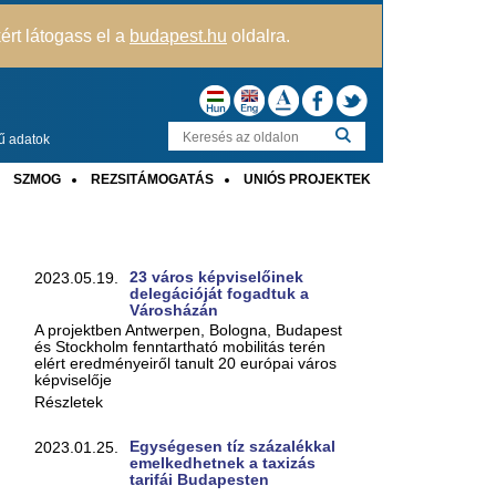
kért látogass el a
budapest.hu
oldalra.
ű adatok
SZMOG
REZSITÁMOGATÁS
UNIÓS PROJEKTEK
23 város képviselőinek
2023.05.19.
delegációját fogadtuk a
Városházán
A projektben Antwerpen, Bologna, Budapest
és Stockholm fenntartható mobilitás terén
elért eredményeiről tanult 20 európai város
képviselője
Részletek
Egységesen tíz százalékkal
2023.01.25.
emelkedhetnek a taxizás
tarifái Budapesten