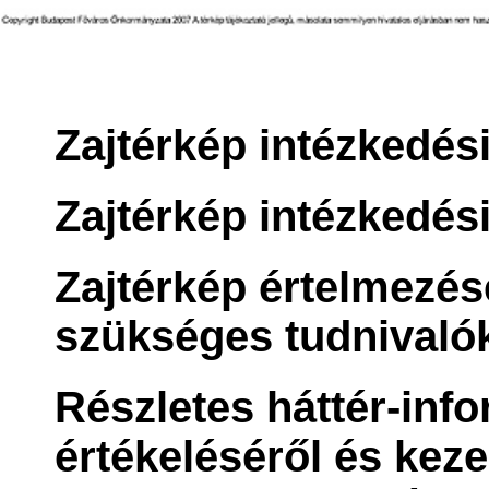
Zajtérkép intézkedési
Zajtérkép intézkedési 
Zajtérkép értelmezé
szükséges tudnivaló
Részletes háttér-info
értékeléséről és keze