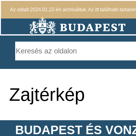
Az oldalt 2024.01.22-én archiváltuk. Az itt található tartalo
Zajtérkép
BUDAPEST ÉS VON