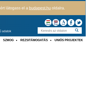
kért látogass el a
budapest.hu
oldalra.
ű adatok
SZMOG
REZSITÁMOGATÁS
UNIÓS PROJEKTEK