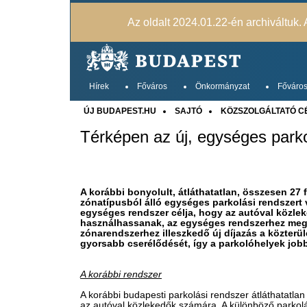
Az oldalt 2024.01.22-én archiváltuk. A
Hírek
Főváros
Önkormányzat
Főváros
ÚJ BUDAPEST.HU
SAJTÓ
KÖZSZOLGÁLTATÓ C
Térképen az új, egységes parko
A korábbi bonyolult, átláthatatlan, összesen 27 f
zónatípusból álló egységes parkolási rendszert
egységes rendszer célja, hogy az autóval közl
használhassanak, az egységes rendszerhez megúju
zónarendszerhez illeszkedő új díjazás a közterü
gyorsabb cserélődését, így a parkolóhelyek jobb
A korábbi rendszer
A korábbi budapesti parkolási rendszer átláthatatla
az autóval közlekedők számára. A különböző parkolá