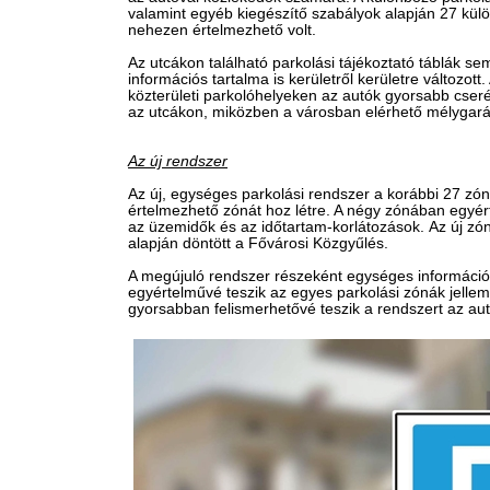
valamint egyéb kiegészítő szabályok alapján 27 külö
nehezen értelmezhető volt.
Az utcákon található parkolási tájékoztató táblák se
információs tartalma is kerületről kerületre változot
közterületi parkolóhelyeken az autók gyorsabb cserél
az utcákon, miközben a városban elérhető mélygará
​Az új rendszer
Az új, egységes parkolási rendszer a korábbi 27 zó
értelmezhető zónát hoz létre. A négy zónában egyér
az üzemidők és az időtartam-korlátozások. Az új zóná
alapján döntött a Fővárosi Közgyűlés.
A megújuló rendszer részeként egységes információ
egyértelművé teszik az egyes parkolási zónák jelle
gyorsabban felismerhetővé teszik a rendszert az au