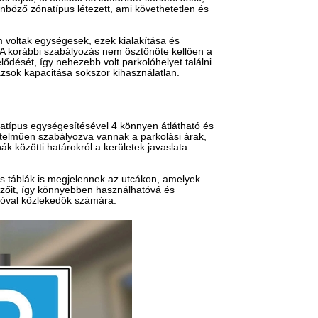
nböző zónatípus létezett, ami követhetetlen és
m voltak egységesek, ezek kialakítása és
t. A korábbi szabályozás nem ösztönöte kellően a
ődését, így nehezebb volt parkolóhelyet találni
zsok kapacitása sokszor kihasználatlan.
natípus egységesítésével 4 könnyen átlátható és
tel​műen szabályozva vannak a parkolási árak,
k közötti határokról a kerületek javaslata
s táblák is megjelennek az utcákon, amelyek
mzőit, így könnyebben használhatóvá és
tóval közlekedők számára.