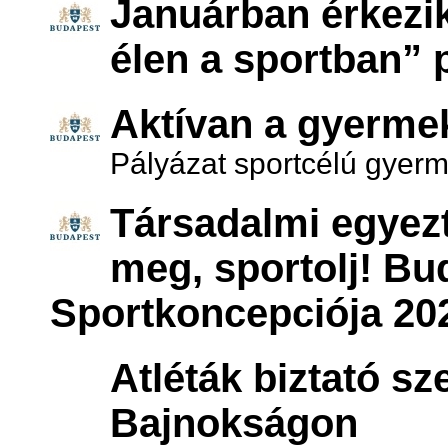
Januárban érkezik
élen a sportban”
Aktívan a gyerme
Pályázat sportcélú gyer
Társadalmi egyezt
meg, sportolj! B
Sportkoncepciója 202
Atléták biztató s
Bajnokságon