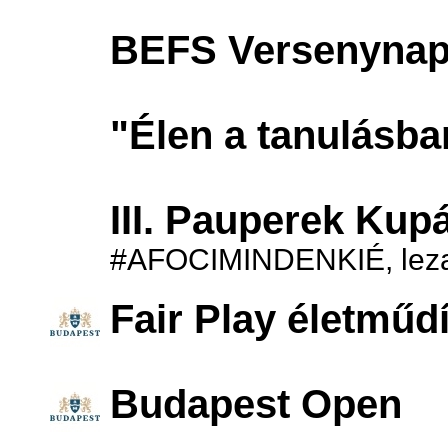
BEFS Versenynap
"Élen a tanulásba
III. Pauperek Kup
#AFOCIMINDENKIÉ, lezajl
Fair Play életműdí
Budapest Open