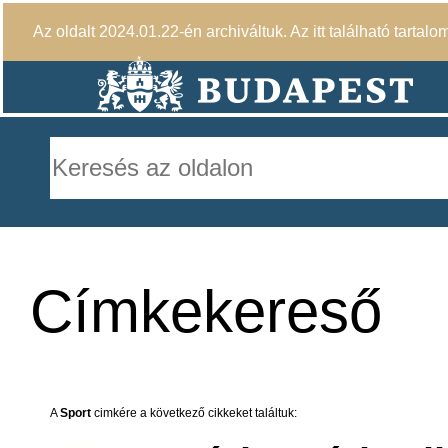
Az oldalt 2024.01.22-én archiváltuk. Az itt található tartalo
Címkekereső
A
Sport
cimkére a következő cikkeket találtuk: