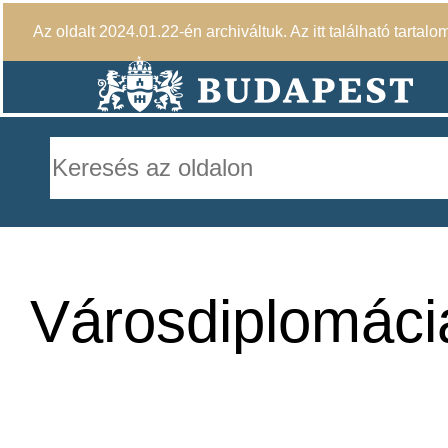
Az oldalt 2024.01.22-én archiváltuk. Az itt található tartalo
Városdiplomáci