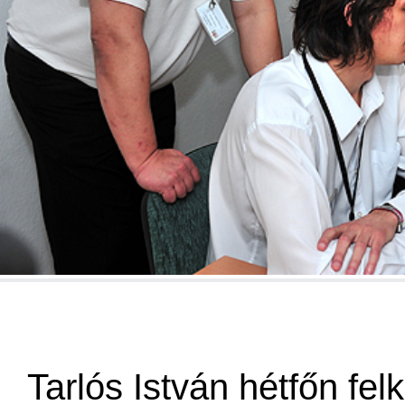
Tarlós István hétfőn fel