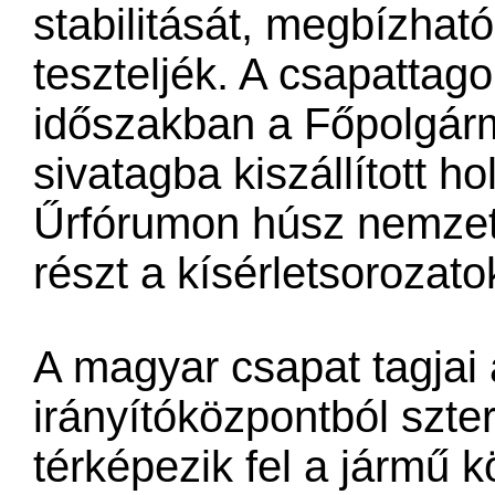
stabilitását, megbízhat
teszteljék. A csapattag
időszakban a Főpolgárme
sivatagba kiszállított ho
Űrfórumon húsz nemzet 
részt a kísérletsorozat
A magyar csapat tagjai
irányítóközpontból szt
térképezik fel a jármű 