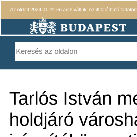
Az oldalt 2024.01.22-én archiváltuk. Az itt található tartalo
Tarlós István me
holdjáró városh