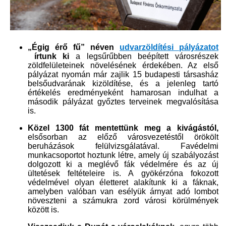
„Égig érő fű” néven
udvarzöldítési pályázatot​
írtunk ki
a legsűrűbben beépített városrészek
zöldfelületeinek növelésének érdekében. Az első
pályázat nyomán már zajlik 15 budapesti társasház
belsőudvarának kizöldítése, és a jelenleg tartó
értékelés eredményeként hamarosan indulhat a
második pályázat győztes terveinek megvalósítása
is.
Közel 1300 fát mentettünk meg a kivágástól
,
elsősorban az előző városvezetéstől örökölt
beruházások felülvizsgálatával. Favédelmi
munkacsoportot hoztunk létre, amely új szabályozást
dolgozott ki a meglévő fák védelmére és az új
ültetések feltételeire is. A gyökérzóna fokozott
védelmével olyan életteret alakítunk ki a fáknak,
amelyben valóban van esélyük árnyat adó lombot
növeszteni a számukra zord városi körülmények
között is.