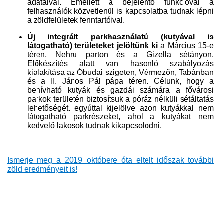
adataival. Emellett a bejelentő funkcióval a
felhasználók közvetlenül is kapcsolatba tudnak lépni
a zöldfelületek fenntartóival.
Új integrált parkhasználatú (kutyával is
látogatható) területeket jelöltünk ki
a Március 15-e
téren, Nehru parton és a Gizella sétányon.
Előkészítés alatt van hasonló szabályozás
kialakítása az Óbudai szigeten, Vérmezőn, Tabánban
és a II. János Pál pápa téren. Célunk, hogy a
behívható kutyák és gazdái számára a fővárosi
parkok területén biztosítsuk a póráz nélküli sétáltatás
lehetőségét, egyúttal kijelölve azon kutyákkal nem
látogatható parkrészeket, ahol a kutyákat nem
kedvelő lakosok tudnak kikapcsolódni.
Ismerje meg a 2019 októbere óta eltelt időszak további
zöld eredményeit is!