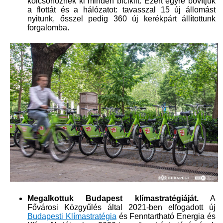
kölcsönöznek ki minden biciklit. Ezért egyre bővítjük
a flottát és a hálózatot: tavasszal 15 új állomást
nyitunk, ősszel pedig 360 új kerékpárt állítottunk
forgalomba.
Megalkottuk Budapest klímastratégiáját.
A
Fővárosi Közgyűlés által 2021-ben elfogadott új
Budapesti Klímastratégia​
és Fennt​artható Energia és