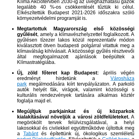
Klíma Akciótervben 2030-ig az üvegházhatású gázok
legalább 40 %-os csökkentését tűztük ki célul.
Elkészítettük Budapest 2021-2026 időszakra szóló
környezetvédelmi programját is.
Megtartottuk Magyarország első közösségi
gyűlését
, amely a klímavészhelyzettel foglalkozott. A
gyűlésen tízezer lakos közül reprezentatív módon
kiválasztott ötven budapesti polgárral vitattuk meg a
klímaválság kihívásait. A közösségi gyűlés résztvevői
által megfogalmazott ajánlások beépültek a
Klímastratégiába.
Új, zöld főteret kap Budapest:
április végén
eredményt hirdetünk a
Városháza
park
megálmodására kiírt tervpályázaton. A parkoló
autók helyét fák, virágok, valamint közösségi s
kulturális rendezvények tartására alkalmas köztér
foglalja majd el.
Megújítjuk parkjainkat és új közparkok
kialakításával növeljük a városi zöldfelületeket.
A
megörökölt tervek felülvizsgálatával, a helyi
lakosokkal és civilekkel együttműködve újítottuk meg
a
Tabánt​
és építettünk új, ökologikus szemléletű