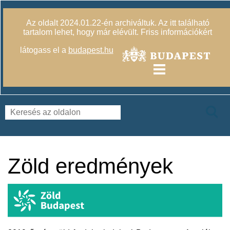
Az oldalt 2024.01.22-én archiváltuk. Az itt található
tartalom lehet, hogy már elévült. Friss információkért
látogass el a
budapest.hu
Zöld eredmények