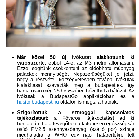
Már közel 50 új ivókutat alakítottunk ki
városszerte,
ebből 14-et az M3 metró állomásain.
Ezzel segítünk csökkenteni az eldobható műanyag
palackok mennyiségét. Népszerűségüket jól jelzi,
hogy a részvételi költségvetésben további ivókutak
kialakítását szavazták meg a budapestiek, így
hamarosan még 25 helyszínen bővülhet a hálózat. Az
ivókutak a BudapestGo applikációban és a
husito.budapest.hu
oldalon is megtalálhatóak.
Szigorítottuk a szmoggal kapcsolatos
tájékoztatást:
a Főváros tájékoztatást ad ki
honlapján, ha a levegőben a különösen egészségkár​
osító PM2,5 szennyezőanyag (szálló por) szintje
meghaladja a WHO egy napi határértékre tett