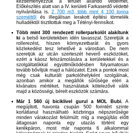
kezdeményezzük a terület állandó védelmét.
Előkészítés alatt van a IV. kerületi Farkaserdő védetté
nyilvánítása is.
2 700 m3, több mint 4 100 tonna
szeméttől​
és illegálisan lerakott építési törmelék
hulladéktól tisztítottuk meg a Tétényi-fennsíkot.​
Több mint 300 rendezett rollerparkolót alakítunk
ki
a belső kerületekben idén tavasszal. Szeretjük a
rollerezést, hiszen környezetbarát és gyors
közlekedést tesz lehetővé a városban. De nem
szeretjük az utcán szerteszét heverő eszközöket,
ezért a káosz felszámolására a kerületekkel és a
szolgáltatókkal együttműködésben folyamatosan
tovább bővítjük majd a hálózatot. Ezek a pontok most
még csak kulturált parkolóhelyként szolgálnak,
azonban amikor a megállók sűrűsége eléri a
kívánatos mértéket, használatuk kötelezővé válik
majd a közösségi, bérelt eszközök számára.
Már 1 560 új biciklivel gurul a MOL Bubi.
A
megújított, havonta csupán 500 forintért szinte
korlátlanul használható közbringa népszerűsége
minden várakozást felülmúlt: míg a megújítás előtt
átlagosan naponta egy utazás történt egy
kerékpáron, most már naponta 6 alkalommal