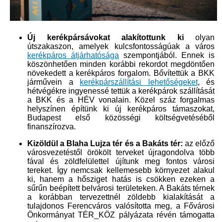
Új kerékpársávokat alakítottunk ki
olyan
útszakaszon, amelyek kulcsfontosságúak a város
kerékpáros átjárhatósága​
szempontjából. Ennek is
köszönhetően minden korábbi rekordot megdöntően
növekedett a kerékpáros forgalom. Bővítettük a BKK
járművein a
kerékpárszállítási lehetőségeket​
, és
hétvégékre ingyenessé tettük a kerékpárok szállítását
a BKK és a HÉV vonalain. Közel száz forgalmas
helyszínen építünk ki új kerékpáros támaszokat,
Budapest első közösségi költségvetéséből
finanszírozva.
Kizöldül a Blaha Lujza tér és a Bakáts tér:
az előző
városvezetéstől örökölt terveket újragondolva több
fával és zöldfelülettel újítunk meg fontos városi
tereket. Így nemcsak kellemesebb környezet alakul
ki, hanem a hősziget hatás is csökken ezeken a
sűrűn beépített belvárosi területeken. A Bakáts térnek
a korábban tervezettnél zöldebb kialakítását a
tulajdonos Ferencváros valósította meg, a Fővárosi
Önkormányat TÉR_KÖZ pályázata révén támogatta