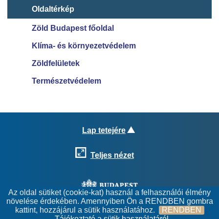
Oldaltérkép
Zöld​ Budapest főoldal
​Klíma- és környez​etvédelem
Zöldfelületek​​
Természetvédelem
Lap tetejére
Teljes nézet
Az oldal sütiket (cookie-kat) használ a felhasználói élmény
növelése érdekében. Amennyiben Ön a RENDBEN gombra
© Budapest Főváros Önkormányzata, 2021. Minden jog
kattint, hozzájárul a sütik használatához.
RENDBEN
fenntartva.
Tájékoztató a sütik használatáról