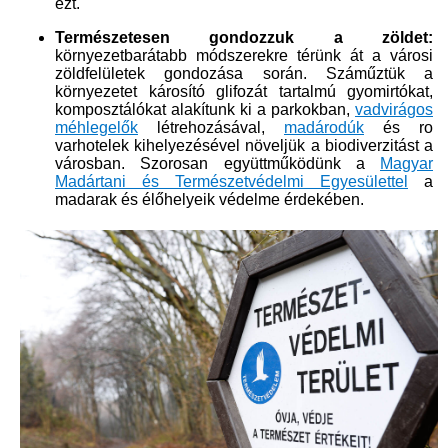
ezt.
Természetesen gondozzuk a zöldet:
környezetbarátabb módszerekre térünk át a városi
zöldfelületek gondozása során. Száműztük a
környezetet károsító glifozát tartalmú gyomirtókat,
komposztálókat alakítunk ki a parkokban,
vadvirágos
méhlegelők
létrehozásával,
madárodúk
és ro​
varhotelek kihelyezésével növeljük a biodiverzitást a
városban. Szorosan együttműködünk a
Magyar
Madártani és Természetvédelmi Egyesülettel​
a
madarak és élőhelyeik védelme érdekében.