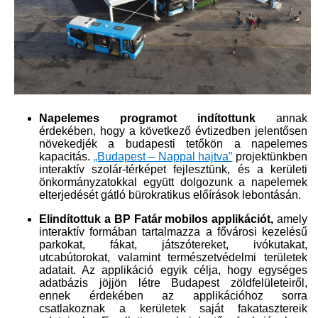
Napelemes programot indítottunk
annak
érdekében, hogy a következő évtizedben jelentősen
növekedjék a budapesti tetőkön a napelemes
kapacitás.
„Budapest – Nappal hajtva”​
projektünkben
interaktív szolár-térképet fejlesztünk, és a kerületi
önkormányzatokkal együtt dolgozunk a napelemek
elterjedését gátló bürokratikus előírások lebontásán.
Elindítottuk a BP Fatár mobilos applikációt,
amely
interaktív formában tartalmazza a fővárosi kezelésű
parkokat, fákat, játszótereket, ivókutakat,
utcabútorokat, valamint természetvédelmi területek
adatait. Az applikáció egyik célja, hogy egységes
adatbázis jöjjön létre Budapest zöldfelületeiről,
ennek érdekében az applikációhoz sorra
csatlakoznak a kerületek saját fakatasztereik