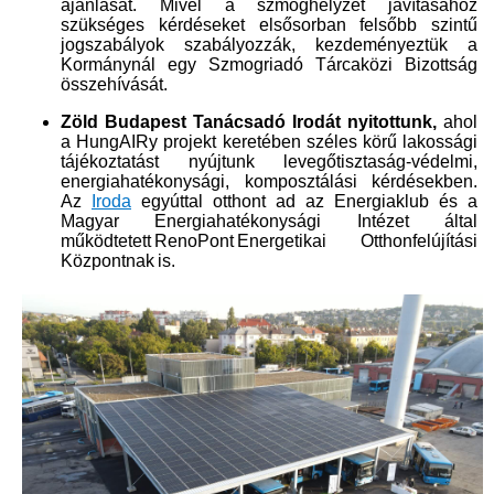
ajánlását. Mivel a szmoghelyzet javításához
szükséges kérdéseket elsősorban felsőbb szintű
jogszabályok szabályozzák, kezdeményeztük a
Kormánynál egy Szmogriadó Tárcaközi Bizottság
összehívását.
Zöld Budapest Tanácsadó Irodát nyitottunk,
ahol
a HungAIRy projekt keretében széles körű lakossági
tájékoztatást nyújtunk levegőtisztaság-védelmi,
energiahatékonysági, komposztálási kérdésekben.
Az
Iroda​
egyúttal otthont ad az Energiaklub és a
Magyar Energiahatékonysági Intézet által
működtetett RenoPont Energetikai Otthonfelújítási
Központnak is.