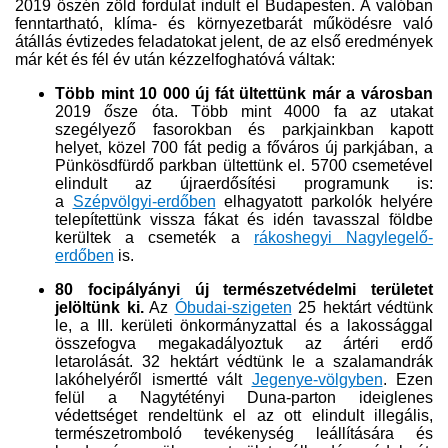
2019 őszén zöld fordulat indult el Budapesten. A valóban
fenntartható, klíma- és környezetbarát működésre való
átállás évtizedes feladatokat jelent, de az első eredmények
már két és fél év után kézzelfoghatóvá váltak:
Több mint 10 000 új fát ültettünk már a városban
2019 ősze óta. Több mint 4000 fa az utakat
szegélyező fasorokban és parkjainkban kapott
helyet, közel 700 fát pedig a főváros új parkjában, a
Pünkösdfürdő parkban ültettünk el. 5700 csemetével
elindult az újraerdősítési programunk is:
a
Szépvölgyi-erdőben
elhagyatott parkolók helyére
telepítettünk vissza fákat és idén tavasszal földbe
kerültek a csemeték a
rákoshegyi Nagylegelő-
erdőben​
is.
80 focipályányi új természetvédelmi területet
jelöltünk ki.
Az
Óbudai-szigeten
25 hektárt védtünk
le, a III. kerületi önkormányzattal és a lakossággal
összefogva megakadályoztuk az ártéri erdő
letarolását. 32 hektárt védtünk le a szalamandrák
lakóhelyéről ismertté vált
Jegenye-völgyben​​
. Ezen
felül a Nagytétényi Duna-parton ideiglenes
védettséget rendeltünk el az ott elindult illegális,
természetromboló tevékenység leállítására és