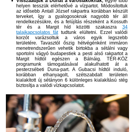
Visszaadjuk a Dunát a városlakóknak,
egyre több
helyen tesszük elérhetővé a vízpartot. Módosítottuk
az idősebb Antall József rakpartra korábban készült
terveket, így a gyalogosoknak nagyobb tér áll
rendelkezésükre, és a felújítás részeként a Kossuth
tér és a Margit híd közötti szakaszra
34
talajkapcsolatos fát​
tudtunk elültetni. Ezzel valódi
korzót varázsoltuk a város egyik legszebb
területére. Tavasztól őszig hétvégénként immáron
menetrendszerűen vehetik birtokba a sétálni vagy
sportolni vágyó budapestiek a pesti alsó rakpartot a
Margit hídtól egészen a Bálnáig. TÉR-KÖZ
programunk támogatásával alakulhatott át a
pesterzsébeti Duna-part. A Gubacsi hídtól induló,
korábban elhanyagolt, szétszabdalt területen
kialakított új sétányon 6 különleges kialakítású stég
biztosítja a valódi vízkapcsolatot.