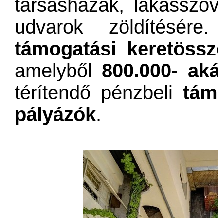
társasházak, lakásszö
udvarok zöldítésér
támogatási keretössz
amelyből
800.000- aká
térítendő pénzbeli
tám
pályázók
.