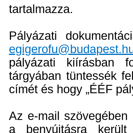
tartalmazza.
Pályázati dokumentáci
egigerofu@budapest.h
pályázati kiírásban f
tárgyában tüntessék fe
címét és hogy „ÉÉF pál
Az e-mail szövegében ké
a benyújtásra került