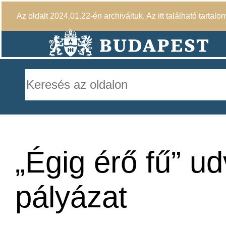
Az oldalt 2024.01.22-én archiváltuk. Az itt található tartalo
„Égig érő fű” ud
pályázat