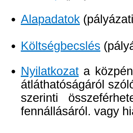
Alapadatok
(pályázati
​
Költségbecslés
(pályá
Nyilatkozat​
a közpénz
átláthatóságáról szól
szerinti összeférhete
fennállásáról. vagy h