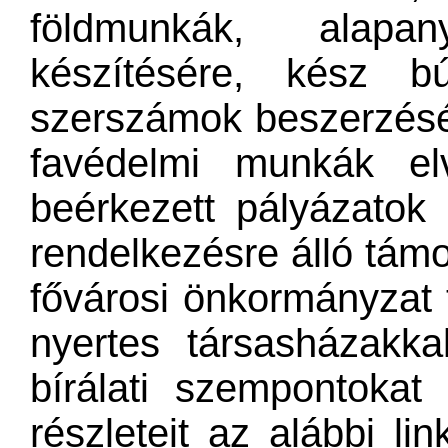
földmunkák, alapa
készítésére, kész bú
szerszámok beszerzésér
favédelmi munkák el
beérkezett pályázatok 
rendelkezésre álló támo
fővárosi önkormányzat 
nyertes társasházakka
bírálati szempontokat
részleteit az alábbi lin