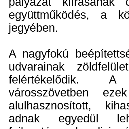
pályázat kiírásának 
együttműködés, a kör
jegyében.
A nagyfokú beépítetts
udvarainak zöldfelül
felértékelődik. A
városszövetben ezek
alulhasznosított, ki
adnak egyedül lehe