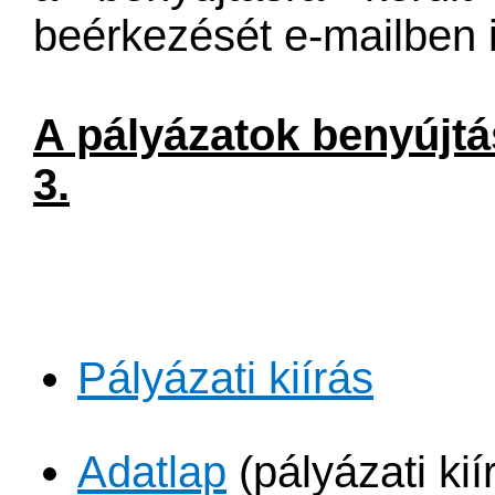
beérkezését e-mailben i
A pályázatok benyúj​tá
3.
Pályázati kiírás​
Adatlap​
(pályázati kií