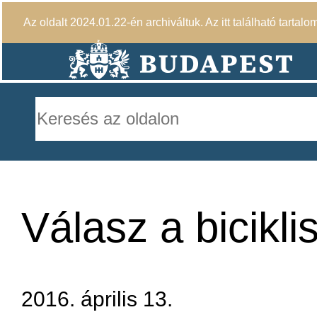
Az oldalt 2024.01.22-én archiváltuk. Az itt található tartalo
Válasz a bicikli
2016. április 13.