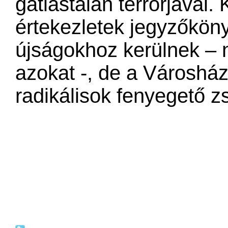
gátlástalan terrorjával.
értekezletek jegyzőköny
újságokhoz kerülnek – 
azokat -, de a Városház
radikálisok fenyegető z