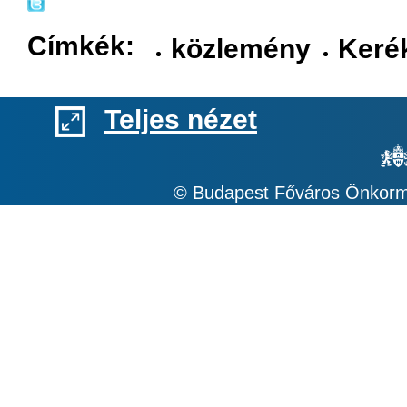
Címkék:
közlemény
Keré
Teljes nézet
© Budapest Főváros Önkormá