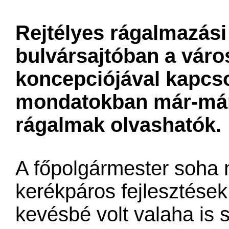
​Rejtélyes rágalmazás
bulvársajtóban a vár
koncepciójával kapcso
mondatokban már-már 
rágalmak olvashatók.
A főpolgármester soha 
kerékpáros fejlesztése
kevésbé volt valaha is