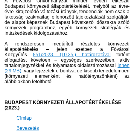
A Fővárosi Önkormányzat minden évben elkészíti
Budapest környezeti állapotértékelését, melyből az évre-
évre kirajzolódó változási irányok, tendenciák nem csak a
lakosság szakmailag ellenőrzött tájékoztatását szolgálják,
de alapot képeznek Budapest következő időszakra szóló
környezeti programhoz, egyéb környezeti stratégiák és
intézkedések kidolgozásához.
A rendszeresen megújított részletes környezeti
állapotértékelés – jelen esetben a Fővárosi
Közgyűlés
851/2023. (10.25.) határozatával​​​​
történt
elfogadást követően – ​egységes szerkezetben, aktív
tartalomjegyzékkel és folyamatos oldalszámozással
innen
(29​ MB)
​​​, ​vagy fejezetekre bontva, de kisebb terjedelemben
(környezeti elemenként és hatótényezőnként) az
alábbiakban letölthető.​
BUDAPEST KÖRNYEZETI ÁLLAPOTÉRTÉKELÉSE
(2023​.​)
Címl​ap​
​Bevezetés