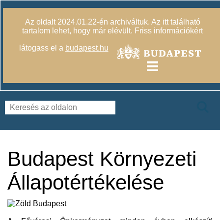
Az oldalt 2024.01.22-én archiváltuk. Az itt található
tartalom lehet, hogy már elévült. Friss információkért
látogass el a
budapest.hu
Budapest Környezeti
Állapotértékelése