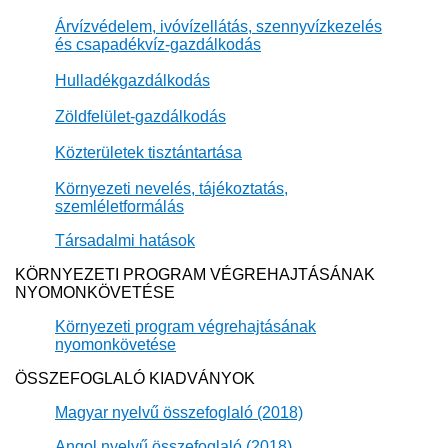
Árvízvédelem, ivóvízellátás, szennyvízkezelés
és csapadékvíz-gazdálkodás
Hulladékgazdálkodás
Zöldfelület-gazdálkodás
Közterületek tisztántartása
Környezeti nevelés, tájékoztatás,
szemléletformálás
Társadalmi hatások​
KÖRNYEZETI PROGRAM VÉGR​EHAJTÁSÁNAK
NYOMONKÖVETÉSE
Környezeti program végrehaj​tásának
nyomonkövetése
ÖSSZEFOGLALÓ KIADVÁNYOK
Magyar nyelvű összefoglaló (2018)
Angol nyelvű összefoglaló (2018)