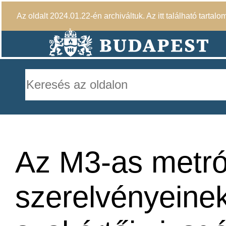
Az oldalt 2024.01.22-én archiváltuk. Az itt található tartalo
Az M3-as metró
szerelvényeinek