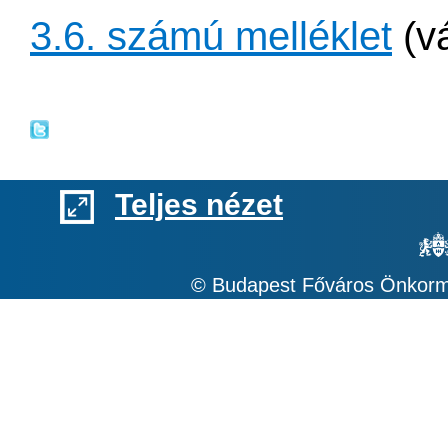
3.6. számú melléklet
(vá
Teljes nézet
© Budapest Főváros Önkormá