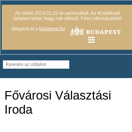
Az oldalt 2024.01.22-én archiváltuk. Az itt található
tartalom lehet, hogy már elévült. Friss információkért
látogass el a
budapest.hu
Fővárosi Választási
Iroda