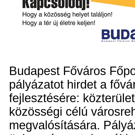
Budapest Főváros Főpol
pályázatot hirdet a főv
fejlesztésére: közterül
közösségi célú városre
megvalósítására. Pályáz