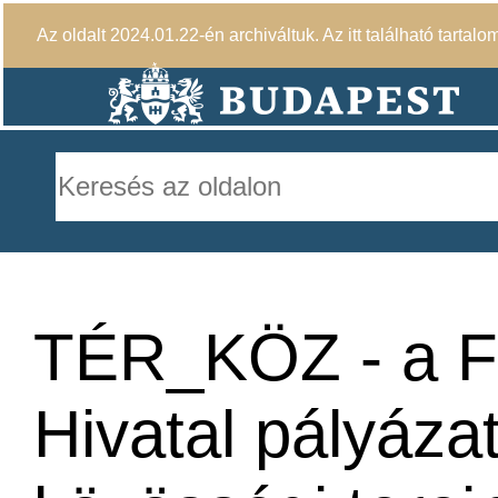
Az oldalt 2024.01.22-én archiváltuk. Az itt található tartalo
TÉR_KÖZ - a F
Hivatal pályázat