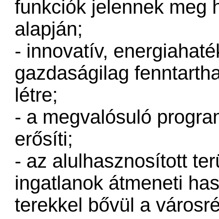
funkciók jelennek meg
alapján;
- innovatív, energiahat
gazdaságilag fenntartha
létre;
- a megvalósuló program
erősíti;
- az alulhasznosított ter
ingatlanok átmeneti has
terekkel bővül a városr