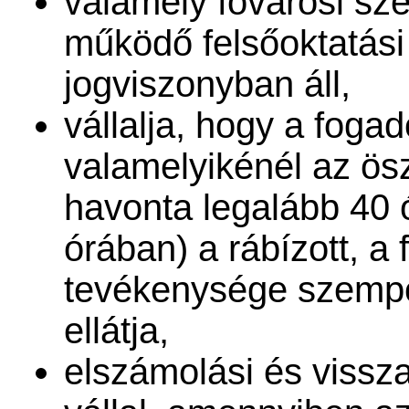
valamely fővárosi sz
működő felsőoktatási
jogviszonyban áll,
vállalja, hogy a foga
valamelyikénél az ösz
havonta legalább 40 
órában) a rábízott, a
tevékenysége szempon
ellátja,
elszámolási és vissza