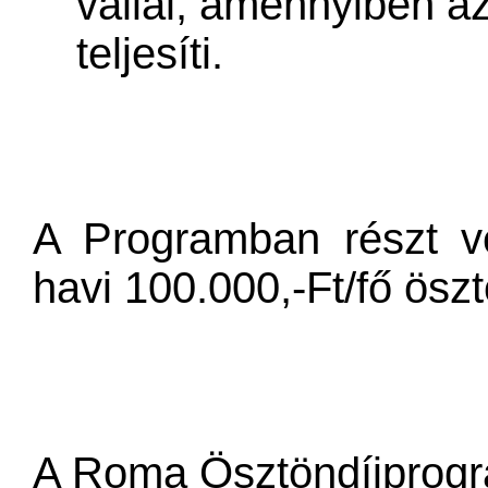
vállal, amennyiben a
teljesíti.
A Programban részt ve
havi 100.000,-Ft/fő ösztö
A Roma Ösztöndíjprogra