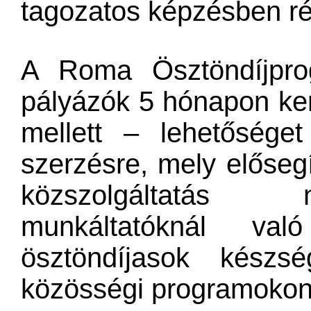
tagozatos képzésben ré
A Roma Ösztöndíjpro
pályázók 5 hónapon ke
mellett – lehetősége
szerzésre, mely elősegí
közszolgáltatás n
munkáltatóknál val
ösztöndíjasok készs
közösségi programokon 