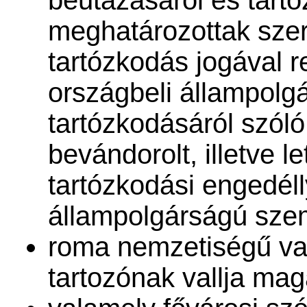
meghatározottak sze
tartózkodás jogával 
országbeli állampolg
tartózkodásáról szóló
bevándorolt, illetve l
tartózkodási engedéll
állampolgárságú sze
roma nemzetiségű v
tartozónak vallja mag