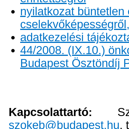
nyilatkozat büntetlen 
cselekvőképességről,
adatkezelési tájékozt
44/2008. (IX.10.) önk
Budapest Ösztöndíj 
Kapcsolattartó:
S
szokeb@budapest.hu
,