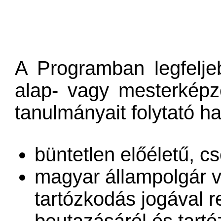
​
A Programban legfelje
alap- vagy mesterképz
tanulmányait folytató ha
büntetlen előéletű, 
magyar állampolgár 
tartózkodás jogával 
beutazásáról és tart