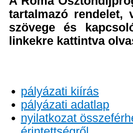
A Roma Ösztöndíjprog
tartalmazó rendelet, 
szövege és kapcsoló
linkekre kattintva olv
pályázati kiírás
pályázati adatlap
nyilatkozat összeférh
érintettségről