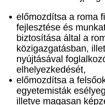
előmozdítsa a roma f
fejlesztése és munka
biztosítása által a r
közigazgatásban, ille
nyújtásával foglalkoz
elhelyezkedését,
előmozdítsa a felsőo
egyetemisták esélyeg
illetve magasan képz