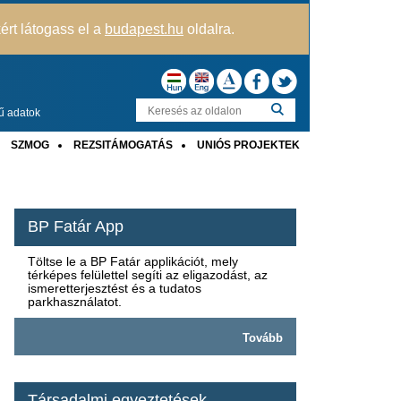
kért látogass el a
budapest.hu
oldalra.
ű adatok
SZMOG
REZSITÁMOGATÁS
UNIÓS PROJEKTEK
BP Fatár App
Töltse le a BP Fatár applikációt, mely
térképes felülettel segíti az eligazodást, az
ismeretterjesztést és a tudatos
parkhasználatot.
Tovább
Társadalmi egyeztetések