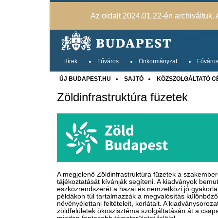
Az oldalt 2024.01.22-én archiváltuk. A
Hírek
Főváros
Önkormányzat
Főváros
ÚJ BUDAPEST.HU
SAJTÓ
KÖZSZOLGÁLTATÓ C
Zöldinfrastruktúra füzetek
A megjelenő Zöldinfrastruktúra füzetek a szakembe
tájékoztatását kívánják segíteni. A kiadványok bemut
eszközrendszerét a hazai és nemzetközi jó gyakorlat
példákon túl tartalmazzák a megvalósítás különböző
növényélettan​i feltételeit, korlátait. A kiadványsoro
zöldfelületek ökoszisztéma szolgáltatásán át a csa