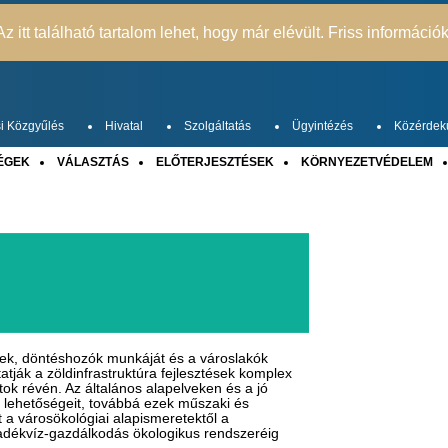
z itt található tartalom lehet, hogy már elévült. Friss információ
i Közgyűlés
Hivatal
Szolgáltatás
Ügyintézés
Közérdek
ÉGEK
VÁLASZTÁS
ELŐTERJESZTÉSEK
KÖRNYEZETVÉDELEM
rek, döntéshozók munkáját és a városlakók
atják a zöldinfrastruktúra fejlesztések komplex
ok révén. Az általános alapelveken és a jó
 lehetőségeit, továbbá ezek műszaki és
zat a városökológiai alapismeretektől a
padékvíz-gazdálkodás ökologikus rendszeréig