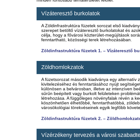
minden fontosabb tématerületet felölel.
Vízáteresztő burkolatok
A Zöldinfrastruktúra füzetek sorozat első kiadván
szerepet betöltő vízáteresztő burkolatokat és azok
célja, hogy a fővárosi közterület-megújítások sor
fenntartható, közösségi terek létrehozásában.
Zöldinfrastruktúra füzetek 1. – Vízáteresztő b
Zöldhomlokzatok
A füzetsorozat második kiadványa egy alternatív z
kivitelezéséhez és fenntartásához nyújt segítség
különösen a belvárosban, illetve az intenzíven be
sűrűn beépített vagy burkolt felületeken problémát
létrehozása. A függőleges növényfalak révén a ke
köszönhetően élhetőbbé, fenntarthatóbbá, zöldeb
városökológiai törekvéseinek egyik legfőbb követ
Zöldinfrastruktúra füzetek 2. – Zöldhomlokzat
Vízérzékeny tervezés a városi szabadt