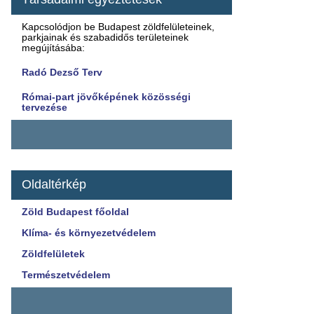
Kapcsolódjon be Budapest zöldfelületeinek,
parkjainak és szabadidős területeinek
megújításába:
Radó Dezső Terv
Római-part jövőképének közösségi
tervezése
Oldaltérkép
Zöld​ Budapest főoldal
​Klíma- és környez​etvédelem
Zöldfelületek​​
Természetvédelem