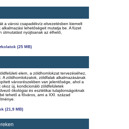
yát a városi csapadékvíz-elvezetésben kiemelt
 alkalmazási lehetőségeit mutatja be. A füzet
án útmutatást nyújtsanak az élhető,
urkolatok (25 MB)
öldfelületi elem, a zöldhomlokzat tervezéséhez,
et. A zöldhomlokzatok, zöldfalak alkalmazásának
épített városrészekben van jelentősége, ahol a
 okoz új, kondicionáló zöldfelületek
dvező ökológiai és esztétikai tulajdonságoknak
bé tehető a főváros, ami a XXI. század
elménye.
ok (21,9 MB)
ereken