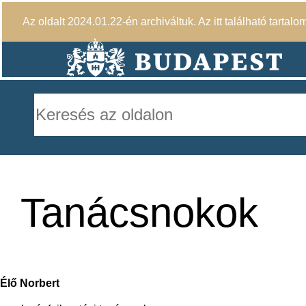
Az oldalt 2024.01.22-én archiváltuk. Az itt található tartalo
Tanácsnokok
Élő Norbert