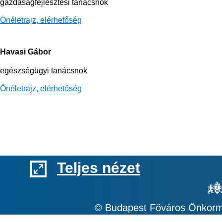
gazdaságfejlesztési tanácsnok
Önéletrajz, elérhetőség
Havasi Gábor
egészségügyi tanácsnok
Önéletrajz, elérhetőség​
Teljes nézet
© Budapest Főváros Önkormá