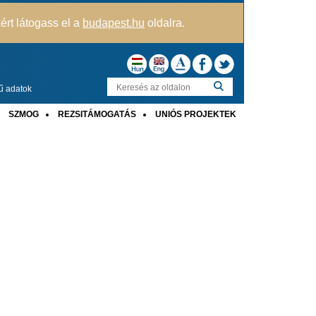
kért látogass el a
budapest.hu
oldalra.
ű adatok
SZMOG
REZSITÁMOGATÁS
UNIÓS PROJEKTEK