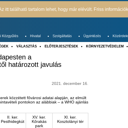
z itt található tartalom lehet, hogy már elévült. Friss információ
i Közgyűlés
Hivatal
Szolgáltatás
Ügyintézés
Közérdek
ÉGEK
VÁLASZTÁS
ELŐTERJESZTÉSEK
KÖRNYEZETVÉDELEM
dapesten a
ől határozott javulás
2021. december 16.
k közzétett fővárosi adatai alapján, az elmúlt
mintavételi pontokon az alábbiak – a WHO ajánlás
II. ker.
XV. ker.
XI. ker.
Pesthidegkút
Kőrakás
Kosztolányi tér
park