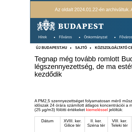
Az oldalt 2024.01.22-én archiváltuk. A
Hírek
Főváros
Önkormányzat
Főváros
ÚJ BUDAPEST.HU
SAJTÓ
KÖZSZOLGÁLTATÓ C
Tegnap még tovább romlott Bu
légszennyezettség, de ma estét
kezdődik
A PM2,5 szennyezettséget folyamatosan mérő műszere
időszak 24 órára számított átlagos koncentrációi a 
(25 µg/m3) fölötti értékeket
kiemeléssel
jelöltük:
Dátum
XVIII. ker.
II. ker.
VIII. ker.
Gilice tér
Széna tér
Teleki tér