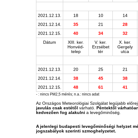
2021.12.13.
18
10
14
2021.12.14.
35
21
28
2021.12.15.
40
34
32
Dátum
XIII. ker.
V. ker.
X. ker.
Honvéd-
Erzsébet
Gergely
telep
tér
utca
2021.12.13.
20
25
21
2021.12.14.
38
45
38
2021.12.15.
48
61
41
- : nincs PM2,5 mérés; n.a.: nincs adat
Az Országos Meteorológiai Szolgálat legújabb előr
javulás csak estétől
várható.
Péntektől várhatóa
kedvezően fog alakulni
a levegőminőség.
A jelenlegi budapesti levegőminőségi helyzet m
jogszabályok szerinti szmoghelyzetet.