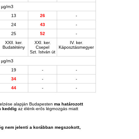
µg/m3 ​ ​ ​ ​ ​
13
26
-
24
43
-
25
52
-
XXII. ker.
XXI. ker.
IV. ker.
Budatétény
Csepel
Káposztásmegyer
Szt. István út
​µg/m3 ​ ​ ​ ​ ​
19
-
-
34
-
-
44
-
-
ejelzése alapján Budapesten
ma határozott
n keddig
az élénk-erős légmozgás miatt
ég nem jelenti a korábban megszokott,