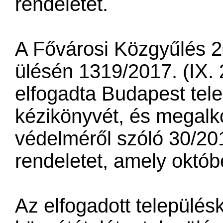
rendeletét.
A Fővárosi Közgyűlés 2
ülésén 1319/2017. (IX. 
elfogadta Budapest tele
kézikönyvét, és megalko
védelméről szóló 30/201
rendeletet, amely októbe
Az elfogadott települé