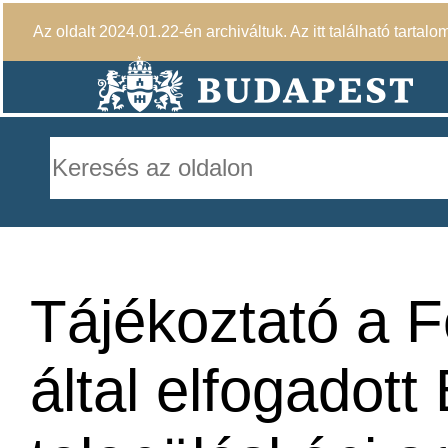
Az oldalt 2024.01.22-én archiváltuk. Az itt található tartalo
Tájékoztató a 
által elfogadot