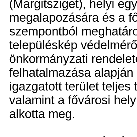
(Margitsziget), helyi e
megalapozására és a fő
szempontból meghatározó
településkép védelméről
önkormányzati rendeleté
felhatalmazása alapján 
igazgatott terület teljes
valamint a fővárosi hel
alkotta meg.