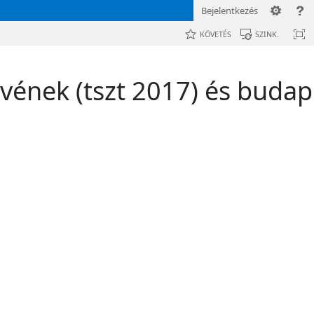
Bejelentkezés
KÖVETÉS
SZINK.
vének (tszt 2017) és budape