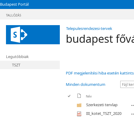
Budapest Portál
TALLÓZÁS
Telepulesrendezesi-tervek
budapest fővá
Legutóbbiak
TSZT
PDF megjelenítési hiba esetén kattints
Minden dokumentum
Név
Szerkezeti tervlap
III_kotet_TSZT_2020