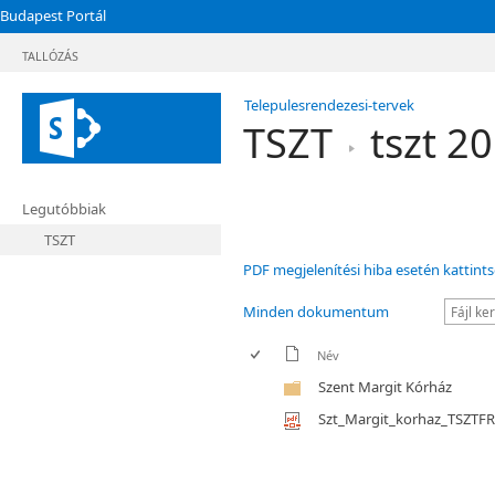
Budapest Portál
TALLÓZÁS
Telepulesrendezesi-tervek
TSZT
tszt 20
Legutóbbiak
TSZT
PDF megjelenítési hiba esetén kattints
Minden dokumentum
Név
Szent Margit Kórház
Szt_Margit_korhaz_TSZTF