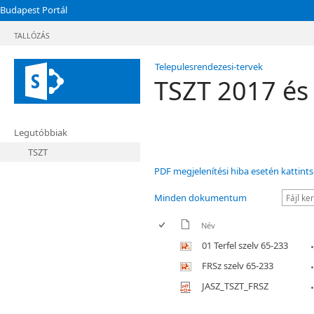
Budapest Portál
TALLÓZÁS
Telepulesrendezesi-tervek
TSZT 2017 és F
Legutóbbiak
TSZT
PDF megjelenítési hiba esetén kattints
Minden dokumentum
Név
01 Terfel szelv 65-233
FRSz szelv 65-233
JASZ_TSZT_FRSZ