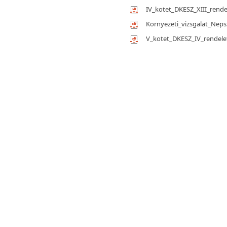
IV_kotet_DKESZ_XIII_rende
Kornyezeti_vizsgalat_Neps
V_kotet_DKESZ_IV_rendele