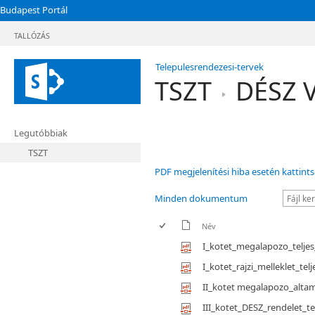
Budapest Portál
TALLÓZÁS
Telepulesrendezesi-tervek
TSZT
DÉSZ V
Legutóbbiak
TSZT
PDF megjelenítési hiba esetén kattints
Minden dokumentum
Név
I_kotet_megalapozo_teljes
I_kotet_rajzi_melleklet_t
II_kotet megalapozo_alta
III_kotet_DESZ_rendelet_t