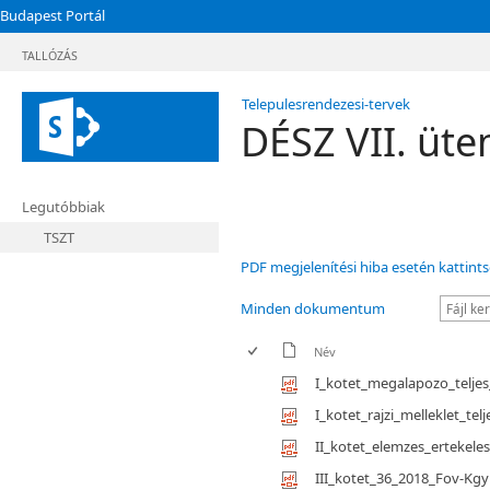
Budapest Portál
TALLÓZÁS
Telepulesrendezesi-tervek
DÉSZ VII. üte
Legutóbbiak
TSZT
PDF megjelenítési hiba esetén kattints
Minden dokumentum
Név
I_kotet_megalapozo_teljes
I_kotet_rajzi_melleklet_t
II_kotet_elemzes_ertekele
III_kotet_36_2018_Fov-Kgy