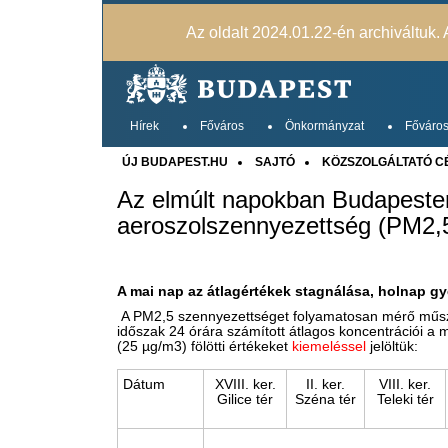
Az oldalt 2024.01.22-én archiváltuk. A
Hírek
Főváros
Önkormányzat
Főváros
ÚJ BUDAPEST.HU
SAJTÓ
KÖZSZOLGÁLTATÓ C
Az elmúlt napokban Budapeste
aeroszolszennyezettség (PM2,5
A mai nap az átlagértékek stagnálása, holnap 
A PM2,5 szennyezettséget folyamatosan mérő műszer
időszak 24 órára számított átlagos koncentrációi a 
(25 µg/m3) fölötti értékeket
kiemeléssel
jelöltük:
Dátum
XVIII. ker.
II. ker.
VIII. ker.
Gilice tér
Széna tér
Teleki tér