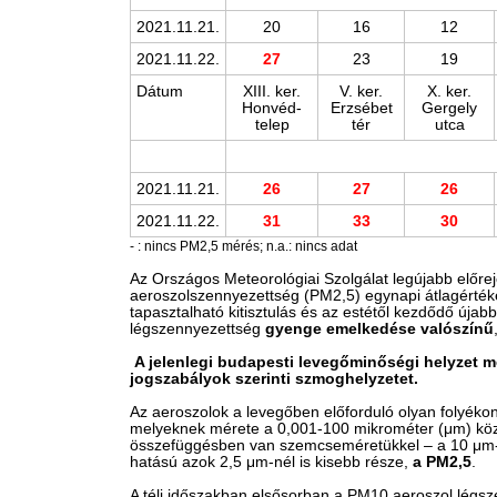
2021.11.21.
20
16
12
2021.11.22.
27
23
19
Dátum
XIII. ker.
V. ker.
X. ker.
Honvéd-
Erzsébet
Gergely
telep
tér
utca
2021.11.21.
26
27
26
2021.11.22.
31
33
30
- : nincs PM2,5 mérés; n.a.: nincs adat
Az Országos Meteorológiai Szolgálat legújabb előr
aeroszolszennyezettség (PM2,5) egynapi átlagérté
tapasztalható kitisztulás és az estétől kezdődő újabb
légszennyezettség
gyenge emelkedése valószínű
A jelenlegi budapesti levegőminőségi helyzet m
jogszabályok szerinti szmoghelyzetet.
Az aeroszolok a levegőben előforduló olyan folyékony
melyeknek mérete a 0,001-100 mikrométer (μm) köz
összefüggésben van szemcseméretükkel – a 10 μm-
hatású azok 2,5 μm-nél is kisebb része,
a PM2,5
.
A téli időszakban elsősorban a PM10 aeroszol légsz