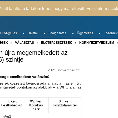
z itt található tartalom lehet, hogy már elévült. Friss információ
i Közgyűlés
Hivatal
Szolgáltatás
Ügyintézés
Közérdek
ÉGEK
VÁLASZTÁS
ELŐTERJESZTÉSEK
KÖRNYEZETVÉDELEM
n újra megemelkedett az
) szintje
2021. november 23.
gyenge emelkedése valószínű
ek közzétett fővárosi adatai alapján, az elmúlt
mintavételi pontokon az alábbiak – a WHO ajánlás
II. ker.
XV. ker.
XI. ker.
Pesthidegkút
Kőrakás
Kosztolányi tér
park
µg/m3 ​​ ​ ​ ​ ​