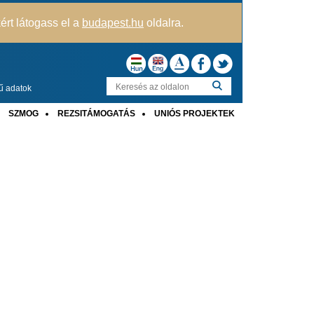
kért látogass el a
budapest.hu
oldalra.
ű adatok
SZMOG
REZSITÁMOGATÁS
UNIÓS PROJEKTEK