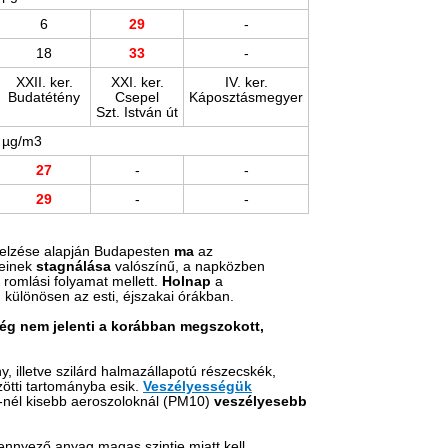
6
29
-
18
33
-
XXII. ker.
XXI. ker.
IV. ker.
Budatétény
Csepel
Káposztásmegyer
Szt. István út
​µg/m3 ​ ​ ​ ​ ​
27
-
-
29
-
-
ejelzése alapján Budapesten
ma
az
keinek
stagnálása
valószínű, a napközben
 romlási folyamat mellett.
Holnap
a
, különösen az esti, éjszakai órákban.
ég nem jelenti a korábban megszokott,
, illetve szilárd halmazállapotú részecskék,
ötti tartományba esik.
Veszélyességük
nél kisebb aeroszoloknál (PM10)
veszélyesebb
ennyező anyag magas szintje miatt kell